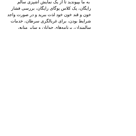
 به ما بپیوندید تا از یک نمایش آشپزی سالم 
رایگان، یک کلاس یوگای رایگان، بررسی فشار 
خون و قند خون خود لذت ببرید و در صورت واجد 
شرایط بودن، برای غربالگری سرطان، خدمات 
سالمندان، برنامه‌های جوانان و سایر منابع، 
معرفی‌نامه دریافت کنید.
 مراقبت از کودکان برای کودکان ۴ سال و کمتر 
رایگان است (ظرفیت محدود است) و همچنین 
ظرفیت کلاس‌های آشپزی و یوگا محدود است.
مکان خود را ثبت کنید و در قرعه‌کشی جوایز 
شرکت داده شوید!