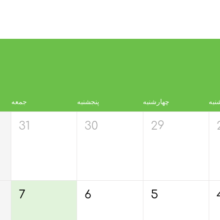
نبه
چهارشنبه
پنجشنبه
جمعه
31
30
29
7
6
5